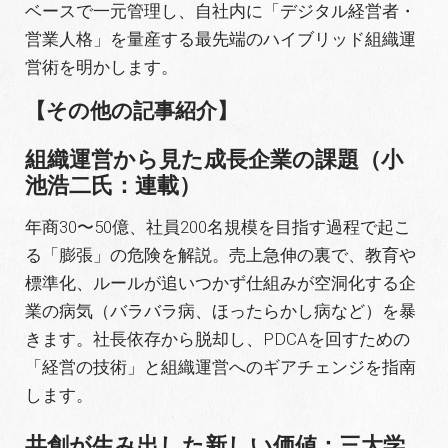
ベースで一元管理し、自社内に「デジタル経営者・
営業人格」を量産する最先端のハイブリッド組織運
営術を明かします。
【その他の記事紹介】
組織運営から見た成長企業の課題（小
池浩二氏：連載）
年商30〜50億、社員200名規模を目指す過程で起こ
る「膨張」の危険を解説
。売上急伸の裏で、教育や
標準化、ルールが追いつかず仕組みが空洞化する企
業の病気（バラバラ病、ほったらかし病など）を暴
きます
。社長依存から脱却し、PDCAを回すための
「経営の技術」と組織運営へのギアチェンジを指南
します
。
共創が生み出した新しい価値：三大学