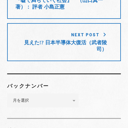
『嘘で満ちていく社会』 （山口真一
ナ
著）： 評者 小島正憲
ビ
ゲ
ー
シ
NEXT POST
ョ
見えた!? 日本半導体大復活（武者陵
司）
ン
バックナンバー
バ
ッ
ク
ナ
ン