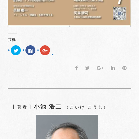
共有:
ク
F
ク
リ
a
リ
ッ
c
ッ
ク
e
ク
し
b
し
F
T
G
L
P
て
o
て
T
o
G
a
w
o
i
i
w
k
o
i
で
o
c
i
o
n
n
t
共
g
t
有
l
e
t
g
k
t
e
す
e
r
る
+
b
t
l
e
e
で
に
で
共
は
共
o
e
e
d
r
有
ク
有
小池 浩二
[ 著者 ]
（こいけ こうじ）
(
リ
(
o
r
+
I
e
新
ッ
新
し
ク
し
k
n
s
い
し
い
ウ
て
ウ
t
ィ
く
ィ
ン
だ
ン
ド
さ
ド
ウ
い
ウ