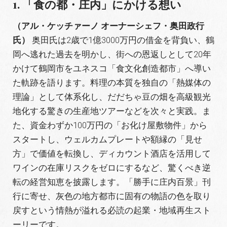
1. 「食の都・庄内」にかける想い
（アル・ケッチァーノ オーナーシェフ・奥田政行
氏）
奥田氏は2歳で1億3000万円の借金を背負い、鶴
岡へ逃れた過去を明かし、街への恩返しとして20年
かけて鶴岡市をユネスコ「食文化創造都市」へ導い
た軌跡を語ります
。料理の本質を独自の「熱媒体の
理論」として体系化し
、だだちゃ豆の畑を高級観光
地化する驚きの生産地ツアーなどを次々と実践
。ま
た、資金わずか100万円の「お化け屋敷物件」から
スタートし
、ウェルカムプレートや額縁の「見せ
方」で価値を転換し、ディカウント酒店を活用して
ワインの在庫リスクをゼロにするなど、驚くべき逆
転の経営知恵を披露します
。「勝手に庄内百景」刊
行に寄せ、灰色の地方都市に固有の物語の色を取り
戻すという情熱が溢れる必読の起業・地域再生スト
ーリーです
。