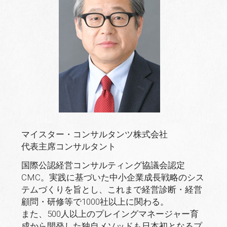
で
(
で
開
新
開
き
し
き
ま
い
ま
す
ウ
す
)
ィ
)
ン
ド
ウ
で
開
き
ま
す
)
マイスター・コンサルタンツ株式会社
代表主席コンサルタント
国際公認経営コンサルティング協議会認定
CMC。実践に基づいた中小企業成長戦略のシス
テムづくりを旨とし、これまで経営診断・経営
顧問・研修等で1000社以上に関わる。
また、500人以上のプレイングマネージャー育
成から開発した独自メソッドも日本初となるプ