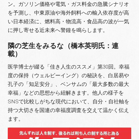
ン
。ガソリン価格や電気・ガス料金の急騰シナリオ
を予測し、中東原油や海外飼料への輸入依存度が高
い日本経済に、燃料高・物流高・食品高の波が一気
に押し寄せる近未来へ警鐘を鳴らします
。
隣の芝生をみるな（橋本英明氏：連
載）
医学博士が綴る「佳き人生のススメ」第30回
。幸福
度の保持（ウェルビーイング）の秘訣を、白居易や
孔子の「知足安分」、ベンサムの「最大多数の最大
幸福」などの思想から紐解きます
。他人の様子を
SNSで比較しがちな現代において、自分・自社軸を
持つ大切さを国連の幸福度調査を交えて温かく伝え
ます
。