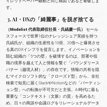
イレットペーパー騒動と同じ構図であると看破しま
す
。
3. AI・DXの「綺麗事」を脱ぎ捨てる
（Modelist 代表取締役社長・呉縞慶一氏）
セール
スフォースで世界1位のナレッジシェア実績を持つ
呉縞氏が
、組織の生産性を10倍、20倍へと爆発させ
る真のDXインフラを提言します
。イノベーションを
阻む組織の「5つの壁」を破壊するのは、部署や役
職の境界を越えて人と情報を繋ぐ「バウンダリース
パナー（越境人材）」の存在です
。情報の共有を阻
むマイクロソフト的な「クローズド型」から、全社
検索で知見に届くSlackやNotionなどの「パーティシ
ョン型」への転換が不可欠だと主張。AI時代に最も
重要な「コンテキスト（文脈）の質」を高めるた
め、日々の商談や会議ログをリレーショナルデータ