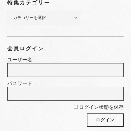
特集カテゴリー
バ
ー
特
集
カ
テ
ゴ
会員ログイン
リ
ー
ユーザー名
パスワード
ログイン状態を保存