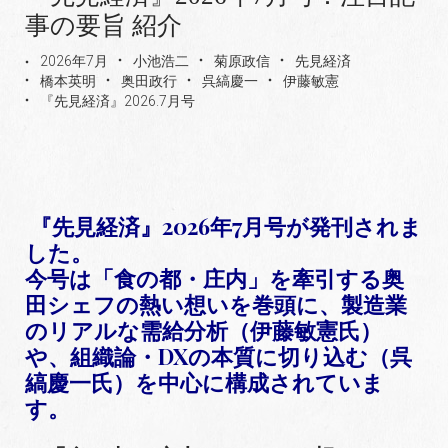
事の要旨 紹介
2026年7月
小池浩二
菊原政信
先見経済
橋本英明
奥田政行
呉縞慶一
伊藤敏憲
『先見経済』2026.7月号
『先見経済』2026年7月号が発刊されま
した。
今号は「食の都・庄内」を牽引する奥
田シェフの熱い想いを巻頭に、製造業
のリアルな需給分析（伊藤敏憲氏）
や、組織論・DXの本質に切り込む（呉
縞慶一氏）を中心に構成されていま
す。