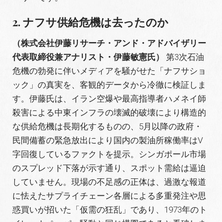
2. ナフサ供給危機は去ったのか
（株式会社伊藤リサーチ・アンド・アドバイザリー
代表取締役兼アナリスト・伊藤敏憲氏）
第3次石油
危機の勃発に伴いメディアを騒がせた「ナフサショ
ック」の真実を、客観的データから冷徹に検証しま
す
。伊藤氏は、イラン空爆や最高指導者ハメネイ師
殺害による中東インフラの壊滅的破壊により構造的
な供給危機は長期化するものの
、5月以降の政府・
民間備蓄の緊急放出により国内の製油所稼働率はV
字回復しているファクトを提示
。シンガポール市場
のスプレッド下落が示す通り、スポット需給は逼迫
していません
。現場の不足感の正体は、過激な報道
に怯えたサプライチェーン各層による多重発注や思
惑買いが招いた「仮需の狂乱」であり、1973年のト