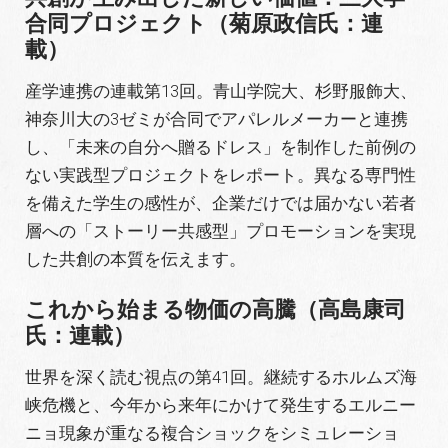
合同プロジェクト（菊原政信氏：連
載）
産学連携の連載第13回
。青山学院大、杉野服飾大、
神奈川大の3ゼミが合同でアパレルメーカーと連携
し、「未来の自分へ贈るドレス」を制作した前例の
ない実践型プロジェクトをレポート
。異なる専門性
を備えた学生の感性が、企業だけでは届かない若者
層への「ストーリー共感型」プロモーションを実現
した共創の本質を伝えます
。
これから始まる物価の高騰（高島康司
氏：連載）
世界を深く読む視点の第41回
。継続するホルムズ海
峡危機と、今年から来年にかけて発生するエルニー
ニョ現象が重なる複合ショックをシミュレーショ