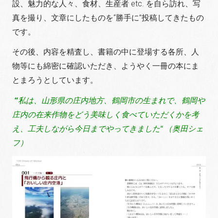
設、魅力的な人々、食材、生産者 etc. を自ら訪れ、写
真を撮り、文章にしたものを“勝手に”投稿してきたもの
です。
その後、内容を精査し、書籍の中に登場する各所、人
物等にも綿密に確認いただき、ようやく一冊の本にま
とまろうとしています。
“
私は、山形県の庄内地方、鶴岡市の生まれで、鶴岡や
庄内の在来作物をどう美味しく食べていただくかを考
え、工夫しながら今日までやってきました“ （奥田シェ
フ）