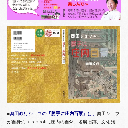
■
奥田政行シェフの
『勝手に庄内百景』
は、
奥田シェフ
が自身のFacebookに庄内の自然、名勝旧跡、文化施