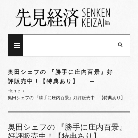
S
k
i
p
t
o
MENU
c
o
n
奥田シェフの 『勝手に庄内百景』好
t
評販売中！【特典あり】
e
Home
n
fiber_manual_record
奥田シェフの 『勝手に庄内百景』好評販売中！【特典あり】
t
奥田シェフの 『勝手に庄内百景』
好評販売中！【特典あり】