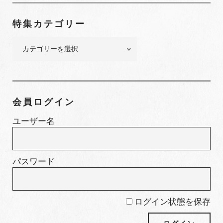
ナ
ン
特集カテゴリー
バ
ー
特
集
カ
テ
ゴ
会員ログイン
リ
ー
ユーザー名
パスワード
ログイン状態を保存