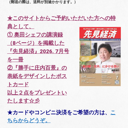
（郵送の際は、送料が別途かかります。）
★このサイトからご予約いただいた方への特
典として、
① 奥田シェフの講演録
（8ページ）を掲載した
『先見経済』2026. 7月号
を一冊
②『勝手に庄内百景』の
表紙をデザインしたポス
トカード
以上２点をプレゼントい
たします☆彡
★カードやコンビニ決済をご希望の方は、
こ
ちらからどうぞ。