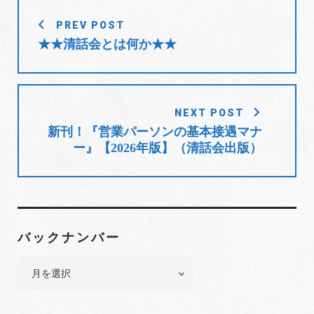
投
o
r
+
I
e
PREV POST
稿
k
n
s
★★清話会とは何か★★
t
ナ
ビ
ゲ
ー
NEXT POST
シ
新刊！『営業パーソンの基本接遇マナ
ョ
ー』【2026年版】（清話会出版）
ン
バックナンバー
バ
ッ
ク