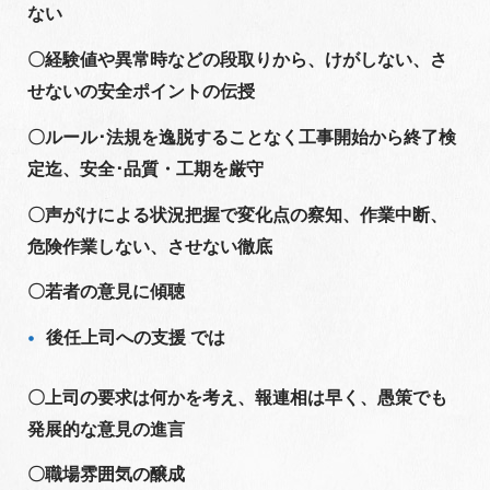
ない
〇経験値や異常時などの段取りから、けがしない、さ
せないの安全ポイントの伝授
〇ルール･法規を逸脱することなく工事開始から終了検
定迄、安全･品質・工期を厳守
〇声がけによる状況把握で変化点の察知、作業中断、
危険作業しない、させない徹底
〇若者の意見に傾聴
後任上司への支援 では
〇上司の要求は何かを考え、報連相は早く、愚策でも
発展的な意見の進言
〇職場雰囲気の醸成