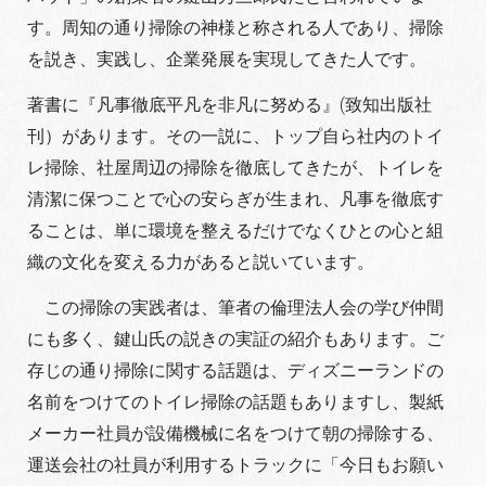
す。周知の通り掃除の神様と称される人であり、掃除
を説き、実践し、企業発展を実現してきた人です。
著書に『凡事徹底平凡を非凡に努める』(致知出版社
刊）があります。その一説に、トップ自ら社内のトイ
レ掃除、社屋周辺の掃除を徹底してきたが、トイレを
清潔に保つことで心の安らぎが生まれ、凡事を徹底す
ることは、単に環境を整えるだけでなくひとの心と組
織の文化を変える力があると説いています。
この掃除の実践者は、筆者の倫理法人会の学び仲間
にも多く、鍵山氏の説きの実証の紹介もあります。ご
存じの通り掃除に関する話題は、ディズニーランドの
名前をつけてのトイレ掃除の話題もありますし、製紙
メーカー社員が設備機械に名をつけて朝の掃除する、
運送会社の社員が利用するトラックに「今日もお願い