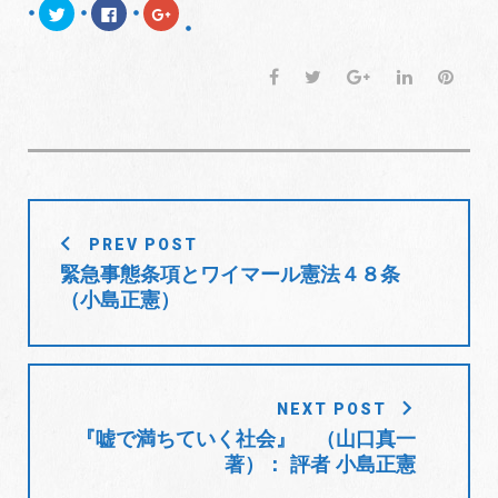
ク
F
ク
リ
a
リ
ッ
c
ッ
ク
e
ク
し
b
し
F
T
G
L
P
て
o
て
T
o
G
a
w
o
i
i
w
k
o
i
で
o
c
i
o
n
n
t
共
g
t
有
l
e
t
g
k
t
e
す
e
r
る
+
b
t
l
e
e
で
に
で
共
は
共
o
e
e
d
r
有
ク
有
(
リ
(
投
o
r
+
I
e
新
ッ
新
PREV POST
し
ク
し
稿
k
n
s
い
し
い
緊急事態条項とワイマール憲法４８条
ウ
て
ウ
t
ナ
ィ
く
ィ
（小島正憲）
ン
だ
ン
ビ
ド
さ
ド
ウ
い
ウ
で
(
で
ゲ
開
新
開
き
し
き
ー
ま
い
ま
す
ウ
す
シ
)
ィ
)
NEXT POST
ン
ョ
ド
『嘘で満ちていく社会』 （山口真一
ウ
で
著）： 評者 小島正憲
ン
開
き