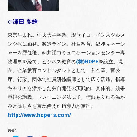
澤田 良雄
◇
東京生まれ。中央大学卒業。現セイコーインスツルメ
ンツ㈱に勤務。製造ライン、社員教育、総務マネージ
ャーを歴任後、㈱井浦コミュニケーションセンター専
務理事を経て、ビジネス教育の
(株)HOPE
を設立。現
在、企業教育コンサルタントとして、各企業、官公
庁、行政、団体で社員研修講師として広く活躍。指導
キャリアを活かした独自開発の実践的、具体的、効果
重視の講義、トレーニング法にて、情熱あふれる温か
みと厳しさを兼ね備えた指導力が定評。
http://www.hope-s.com/
共有: