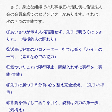
さて、身近な組織での凡事徹底の活動例に倫理法人
会の会員企業でのセブンアクトがあります。それは、
次の７つの実践です。
①あいさつが示す人柄躊躇せず、先手で明るくはっき
りと。（積極的人の関わり）
②返事は好意のバロメーター、打てば響く「ハイ」の
一言。（素直な心での協力）
③気づいたことは即行即止、間髪入れずに実行を（実
践･実践）
④先手は勝つ手５分前､心を整え完全燃焼。（先手の準
備）
⑤背筋を伸ばしてあごを引く、姿勢は気力の第一歩。
（気構え）