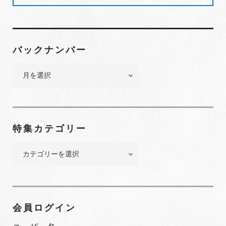
ま
す
)
バックナンバー
バ
ッ
ク
ナ
ン
特集カテゴリー
バ
ー
特
集
カ
テ
ゴ
会員ログイン
リ
ー