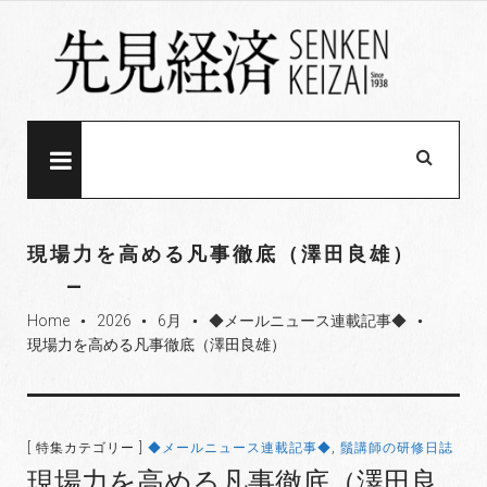
S
k
i
p
t
o
MENU
c
o
n
現場力を高める凡事徹底（澤田良雄）
t
e
Home
2026
6月
◆メールニュース連載記事◆
n
fiber_manual_record
fiber_manual_record
fiber_manual_record
fiber_manual_record
現場力を高める凡事徹底（澤田良雄）
t
[ 特集カテゴリー ]
◆メールニュース連載記事◆
,
鬚講師の研修日誌
現場力を高める凡事徹底（澤田良