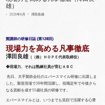
雄）
2026年6月
澤田良雄
髭講師の研修日誌 (第128回)
現場力を高める凡事徹底
澤田良雄
（（株）ＨＯＰＥ代表取締役）
◆現場力、それは熟練社員が育むＡＢＣ
先日、大手製鉄会社のエバースマイル研修に出講しま
した。製造現場で38年間活躍し、役職定年で今後さら
なる貢献を成す55歳社員の研修です。
エバースマイルとは、いつまでも笑顔で活躍する心豊