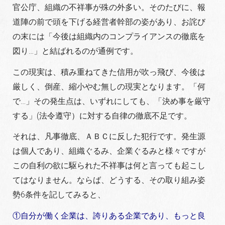
官公庁、組織の不祥事が殊の外多い。そのたびに、報
道陣の前で頭を下げる経営者幹部の姿があり、お詫び
の末には「今後は組織内のコンプライアンスの徹底を
図り…」と結ばれるのが通例です。
この現実は、積み重ねてきた信用が吹っ飛び、今後は
厳しく、倒産、縮小やむ無しの現実となります。「何
で…」その発生点は、いずれにしても、「決め事を厳守
する」(法令遵守）に対する自律の徹底不足です。
それは、凡事徹底、ＡＢＣに反した犯行です。発生源
は個人であり、組織ぐるみ、企業ぐるみと様々ですが
この自利の欲に駆られた不祥事は何と言っても起こし
てはなりません。ならば、どうする、その取り組み姿
勢6条件を記してみると、
①自分が働く企業は、誇りある企業であり、もっと良