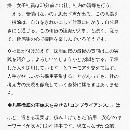
掃、女子社員は30分前に出社、社内の清掃を行う。
「えっ、苦情はないの」思わず声が出る。この意義を
「掃除は、自分をきれいにして仕事に向かう，自分磨
きにも通じる。この価値の認識が大事」と説く。従っ
て、皆感謝の心で掃除を楽しんでいるそうです。
Ｏ社長が付け加えて「採用面接の最後の質問はこの実
践を紹介し，よろしいでしょうかとお聞きする。了承
した人を採用しています」とユーモアを交えて話す。
人手が欲しいから採用募集することがあっても、社の
考え方の実現を徹底していく姿勢に揺るぎはありませ
ん。
◆凡事徹底の不始末をみせる｢コンプライアンス…」は
ふと、過ぎる現実は、積み上げてきた“信用、安心”のキ
ーワードが吹き飛ぶ不祥事です。現在もなぜか企業、