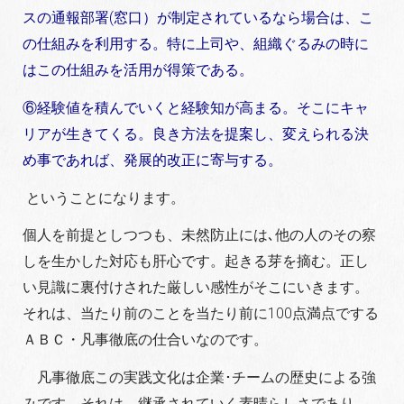
スの通報部署(窓口）が制定されているなら場合は、こ
の仕組みを利用する。特に上司や、組織ぐるみの時に
はこの仕組みを活用が得策である。
⑥経験値を積んでいくと経験知が高まる。そこにキャ
リアが生きてくる。良き方法を提案し、変えられる決
め事であれば、発展的改正に寄与する。
ということになります。
個人を前提としつつも、未然防止には､他の人のその察
しを生かした対応も肝心です。起きる芽を摘む。正し
い見識に裏付けされた厳しい感性がそこにいきます。
それは、当たり前のことを当たり前に100点満点でする
ＡＢＣ・凡事徹底の仕合いなのです。
凡事徹底この実践文化は企業･チームの歴史による強
みです。それは、継承されていく素晴らしさであり、