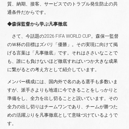
質、納期、接客、サービスでのトラブル発生防止の共
通条件だからです。
◆森保監督から学ぶ凡事徹底
さて、今話題の2026 FIFA WORLD CUP。森保一監督
のＷ杯の目標はズバリ「優勝」。その実現に向けて掲
げる言葉は「凡事徹底」です。それはささいなことで
も、誰にも負けないほど徹底すればいつか大きな成果
に繋がるとの考え方として紹介しています。
メンバー構成には、国内外で名のある選手も多数いま
すが、派手さよりも地道に今できることをしっかりと
準備をし、全力を出し切ることと説いています。その
全力の出し切りはチームワンであり、チームが勝つた
めの活躍ぶりを凡事徹底として意味づけているようで
す。