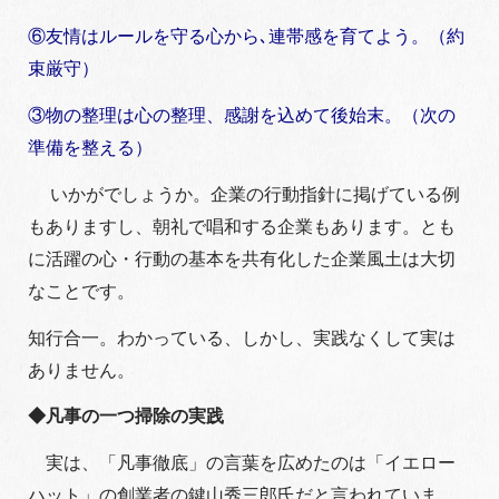
⑥友情はルールを守る心から､連帯感を育てよう。（約
束厳守）
③物の整理は心の整理、感謝を込めて後始末。（次の
準備を整える）
いかがでしょうか。企業の行動指針に掲げている例
もありますし、朝礼で唱和する企業もあります。とも
に活躍の心・行動の基本を共有化した企業風土は大切
なことです。
知行合一。わかっている、しかし、実践なくして実は
ありません。
◆凡事の一つ掃除の実践
実は、「凡事徹底」の言葉を広めたのは「イエロー
ハット」の創業者の鍵山秀三郎氏だと言われていま