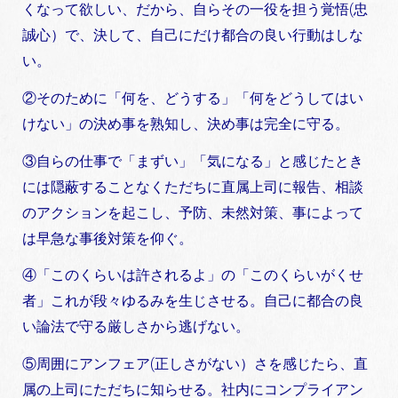
くなって欲しい、だから、自らその一役を担う覚悟(忠
誠心）で、決して、自己にだけ都合の良い行動はしな
い。
②そのために「何を、どうする」「何をどうしてはい
けない」の決め事を熟知し、決め事は完全に守る。
③自らの仕事で「まずい」「気になる」と感じたとき
には隠蔽することなくただちに直属上司に報告、相談
のアクションを起こし、予防、未然対策、事によって
は早急な事後対策を仰ぐ。
④「このくらいは許されるよ」の「このくらいがくせ
者」これが段々ゆるみを生じさせる。自己に都合の良
い論法で守る厳しさから逃げない。
⑤周囲にアンフェア(正しさがない）さを感じたら、直
属の上司にただちに知らせる。社内にコンプライアン